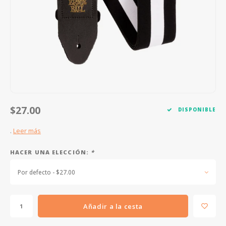
FOOTSWITCHES
CUERDAS SUELTAS
SOPORTES Y GANCHOS
WAH W
CUERDAS OTROS INSTRUMENTOS
CAPOS
MULTI
AFINADORES
SUPRE
SLIDES
OVERD
OTROS ACCESORIOS
$27.00
DISPONIBLE
.
Leer más
HACER UNA ELECCIÓN:
*
Por defecto - $27.00
Añadir a la cesta