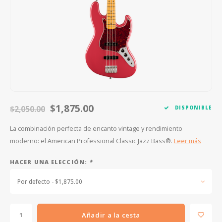
FOOTSWITCHES
CUERDAS SUELTAS
SOPORTES Y GANCHOS
WAH W
CUERDAS OTROS INSTRUMENTOS
CAPOS
MULTI
AFINADORES
SUPRE
SLIDES
OVERD
OTROS ACCESORIOS
$1,875.00
$2,050.00
DISPONIBLE
La combinación perfecta de encanto vintage y rendimiento
moderno: el American Professional Classic Jazz Bass®.
Leer más
HACER UNA ELECCIÓN:
*
Por defecto - $1,875.00
Añadir a la cesta