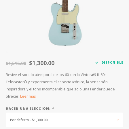
FOOTSWITCHES
CUERDAS SUELTAS
SOPORTES Y GANCHOS
WAH W
CUERDAS OTROS INSTRUMENTOS
CAPOS
MULTI
AFINADORES
SUPRE
SLIDES
OVERD
OTROS ACCESORIOS
$1,300.00
$1,515.00
DISPONIBLE
Revive el sonido atemporal de los 60 con la Vintera® II '60s
Telecaster® y experimenta el aspecto icónico, la sensación
inspiradora y el tono incomparable que solo una Fender puede
ofrecer.
Leer más
HACER UNA ELECCIÓN:
*
Por defecto - $1,300.00