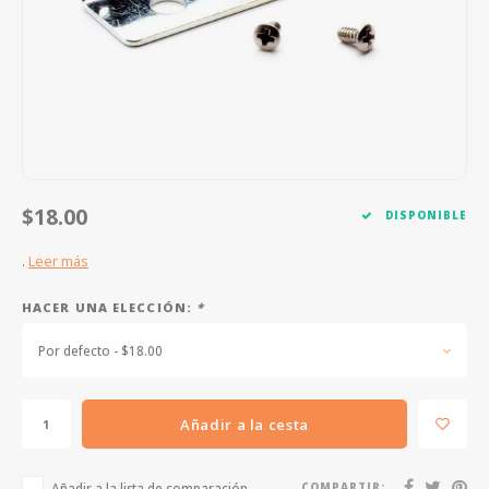
FOOTSWITCHES
CUERDAS SUELTAS
SOPORTES Y GANCHOS
WAH W
CUERDAS OTROS INSTRUMENTOS
CAPOS
MULTI
AFINADORES
SUPRE
SLIDES
OVERD
$18.00
DISPONIBLE
OTROS ACCESORIOS
.
Leer más
HACER UNA ELECCIÓN:
*
Por defecto - $18.00
Añadir a la cesta
Añadir a la lista de comparación
COMPARTIR: