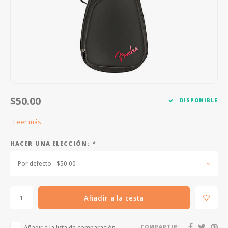
FOOTSWITCHES
CUERDAS SUELTAS
SOPORTES Y GANCHOS
WAH W
CUERDAS OTROS INSTRUMENTOS
CAPOS
MULTI
AFINADORES
SUPRE
SLIDES
OVERD
$50.00
DISPONIBLE
OTROS ACCESORIOS
.
Leer más
HACER UNA ELECCIÓN:
*
Por defecto - $50.00
Añadir a la cesta
Añadir a la lista de comparación
COMPARTIR: