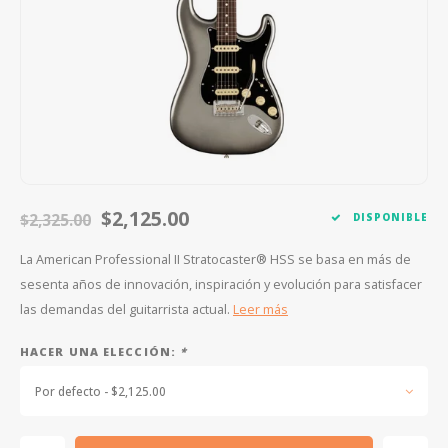
FOOTSWITCHES
CUERDAS SUELTAS
SOPORTES Y GANCHOS
WAH W
CUERDAS OTROS INSTRUMENTOS
CAPOS
MULTI
AFINADORES
SUPRE
SLIDES
OVERD
OTROS ACCESORIOS
$2,125.00
$2,325.00
DISPONIBLE
La American Professional II Stratocaster® HSS se basa en más de
sesenta años de innovación, inspiración y evolución para satisfacer
las demandas del guitarrista actual.
Leer más
HACER UNA ELECCIÓN:
*
Por defecto - $2,125.00