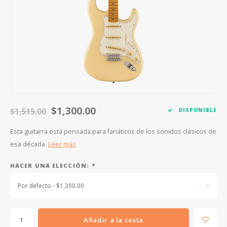
FOOTSWITCHES
CUERDAS SUELTAS
SOPORTES Y GANCHOS
WAH W
CUERDAS OTROS INSTRUMENTOS
CAPOS
MULTI
AFINADORES
SUPRE
SLIDES
OVERD
OTROS ACCESORIOS
$1,300.00
$1,515.00
DISPONIBLE
Esta guitarra está pensada para fanáticos de los sonidos clásicos de
esa década.
Leer más
HACER UNA ELECCIÓN:
*
Por defecto - $1,300.00
Añadir a la cesta