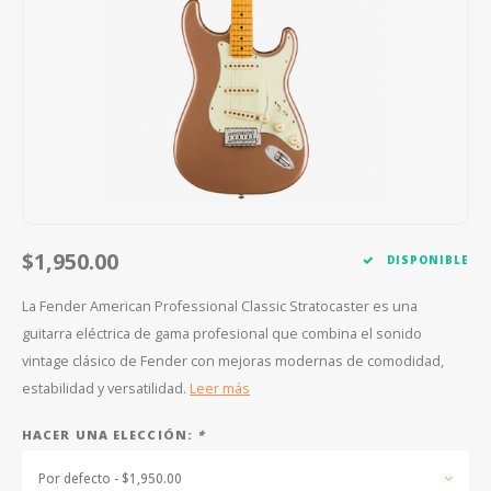
FOOTSWITCHES
CUERDAS SUELTAS
SOPORTES Y GANCHOS
WAH W
CUERDAS OTROS INSTRUMENTOS
CAPOS
MULTI
AFINADORES
SUPRE
SLIDES
OVERD
OTROS ACCESORIOS
$1,950.00
DISPONIBLE
La Fender American Professional Classic Stratocaster es una
guitarra eléctrica de gama profesional que combina el sonido
vintage clásico de Fender con mejoras modernas de comodidad,
estabilidad y versatilidad.
Leer más
HACER UNA ELECCIÓN:
*
Por defecto - $1,950.00