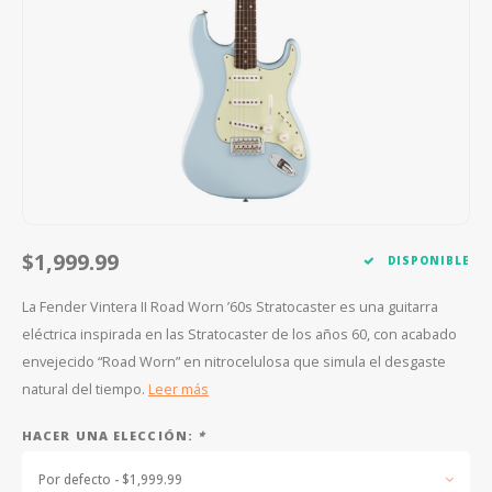
FOOTSWITCHES
CUERDAS SUELTAS
SOPORTES Y GANCHOS
WAH W
CUERDAS OTROS INSTRUMENTOS
CAPOS
MULTI
AFINADORES
SUPRE
SLIDES
OVERD
OTROS ACCESORIOS
$1,999.99
DISPONIBLE
La Fender Vintera II Road Worn ’60s Stratocaster es una guitarra
eléctrica inspirada en las Stratocaster de los años 60, con acabado
envejecido “Road Worn” en nitrocelulosa que simula el desgaste
natural del tiempo.
Leer más
HACER UNA ELECCIÓN:
*
Por defecto - $1,999.99