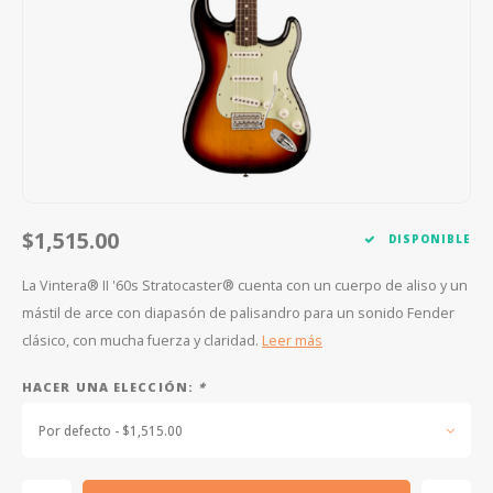
FOOTSWITCHES
CUERDAS SUELTAS
SOPORTES Y GANCHOS
WAH W
CUERDAS OTROS INSTRUMENTOS
CAPOS
MULTI
AFINADORES
SUPRE
SLIDES
OVERD
OTROS ACCESORIOS
$1,515.00
DISPONIBLE
La Vintera® II '60s Stratocaster® cuenta con un cuerpo de aliso y un
mástil de arce con diapasón de palisandro para un sonido Fender
clásico, con mucha fuerza y ​​claridad.
Leer más
HACER UNA ELECCIÓN:
*
Por defecto - $1,515.00