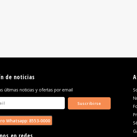
ín de noticias
A
las últimas noticias y ofertas por email
S
N
Suscribirse
F
P
ro Whatsapp: 8553-0000
S
G
nos en redes