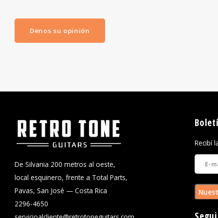
Denos su opinión
Bolet
Recibí 
De Silvania 200 metros al oeste,
local esquinero, frente a Total Parts,
Pavas, San José — Costa Rica
Nuest
2296-4650
Segui
servicioalcliente@retrotoneguitars.com