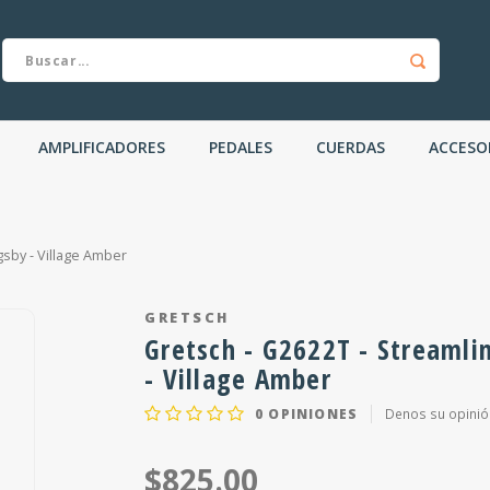
AMPLIFICADORES
PEDALES
CUERDAS
ACCESO
gsby - Village Amber
GRETSCH
Gretsch - G2622T - Streamli
- Village Amber
0
OPINIONES
Denos su opinió
$825.00