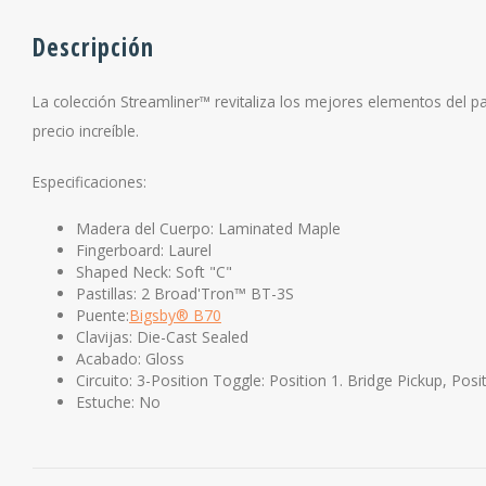
Descripción
La colección Streamliner™ revitaliza los mejores elementos del p
precio increíble.
Especificaciones:
Madera del Cuerpo: Laminated Maple
Fingerboard: Laurel
Shaped Neck: Soft "C"
Pastillas: 2 Broad'Tron™ BT-3S
Puente:
Bigsby® B70
Clavijas: Die-Cast Sealed
Acabado: Gloss
Circuito: 3-Position Toggle: Position 1. Bridge Pickup, Pos
Estuche: No