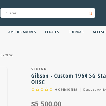
AMPLIFICADORES
PEDALES
CUERDAS
ACCESO
ed - OHSC
GIBSON
Gibson - Custom 1964 SG Sta
OHSC
0
OPINIONES
Denos su opinió
$5,500.00