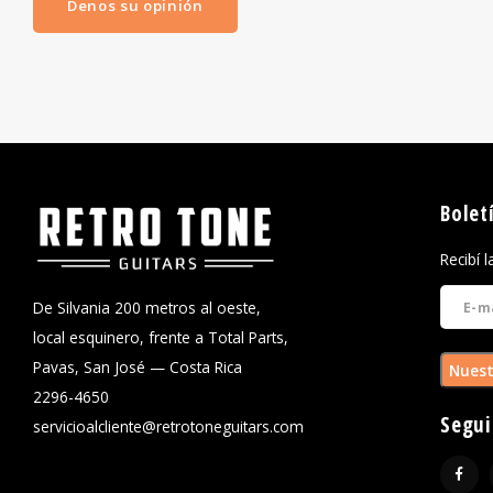
Denos su opinión
Bolet
Recibí 
De Silvania 200 metros al oeste,
local esquinero, frente a Total Parts,
Pavas, San José — Costa Rica
Nuest
2296-4650
Segui
servicioalcliente@retrotoneguitars.com