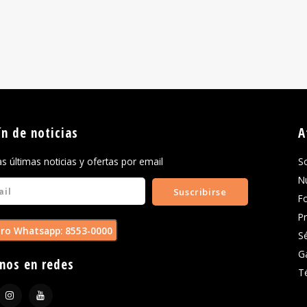
ín de noticias
A
las últimas noticias y ofertas por email
S
N
Suscribirse
F
P
ro Whatsapp: 8553-0000
S
G
nos en redes
T