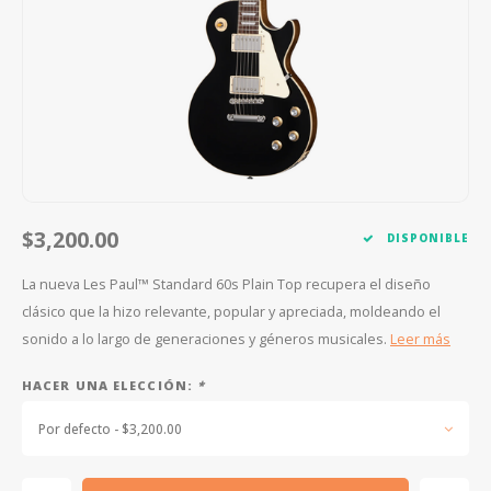
FOOTSWITCHES
CUERDAS SUELTAS
SOPORTES Y GANCHOS
WAH W
CUERDAS OTROS INSTRUMENTOS
CAPOS
MULTI
AFINADORES
SUPRE
SLIDES
OVERD
OTROS ACCESORIOS
$3,200.00
DISPONIBLE
La nueva Les Paul™ Standard 60s Plain Top recupera el diseño
clásico que la hizo relevante, popular y apreciada, moldeando el
sonido a lo largo de generaciones y géneros musicales.
Leer más
HACER UNA ELECCIÓN:
*
Por defecto - $3,200.00