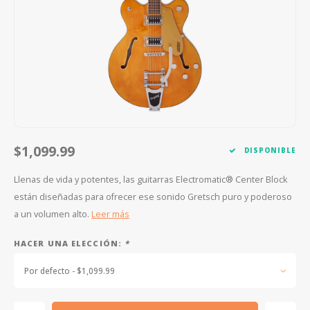
FOOTSWITCHES
CUERDAS SUELTAS
SOPORTES Y GANCHOS
WAH W
CUERDAS OTROS INSTRUMENTOS
CAPOS
MULTI
AFINADORES
SUPRE
SLIDES
OVERD
OTROS ACCESORIOS
$1,099.99
DISPONIBLE
Llenas de vida y potentes, las guitarras Electromatic® Center Block
están diseñadas para ofrecer ese sonido Gretsch puro y poderoso
a un volumen alto.
Leer más
HACER UNA ELECCIÓN:
*
Por defecto - $1,099.99