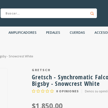
AMPLIFICADORES
PEDALES
CUERDAS
ACCESO
igsby - Snowcrest White
GRETSCH
Gretsch - Synchromatic Falc
Bigsby - Snowcrest White
0
OPINIONES
Denos su opinió
$1,850.00