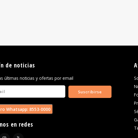
ín de noticias
A
las últimas noticias y ofertas por email
S
N
Suscribirse
F
P
ro Whatsapp: 8553-0000
S
G
nos en redes
T