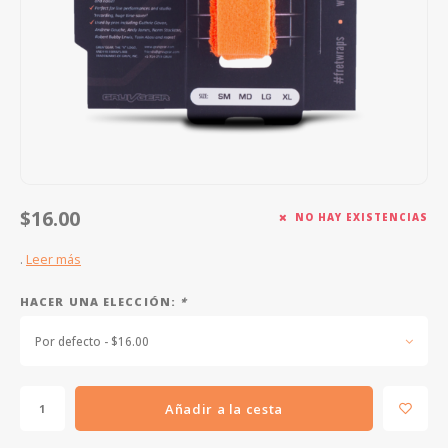
FOOTSWITCHES
CUERDAS SUELTAS
SOPORTES Y GANCHOS
WAH W
CUERDAS OTROS INSTRUMENTOS
CAPOS
MULTI
AFINADORES
SUPRE
SLIDES
OVERD
OTROS ACCESORIOS
$16.00
NO HAY EXISTENCIAS
.
Leer más
HACER UNA ELECCIÓN:
*
Por defecto - $16.00
Añadir a la cesta