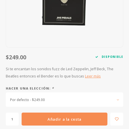
FOOTSWITCHES
CUERDAS SUELTAS
SOPORTES Y GANCHOS
WAH W
CUERDAS OTROS INSTRUMENTOS
CAPOS
MULTI
AFINADORES
SUPRE
SLIDES
OVERD
$249.00
DISPONIBLE
OTROS ACCESORIOS
Si te encantan los sonidos fuzz de Led Zeppelin, Jeff Beck, The
Beatles entonces el Bender es lo que buscas
Leer más
HACER UNA ELECCIÓN:
*
Por defecto - $249.00
Añadir a la cesta