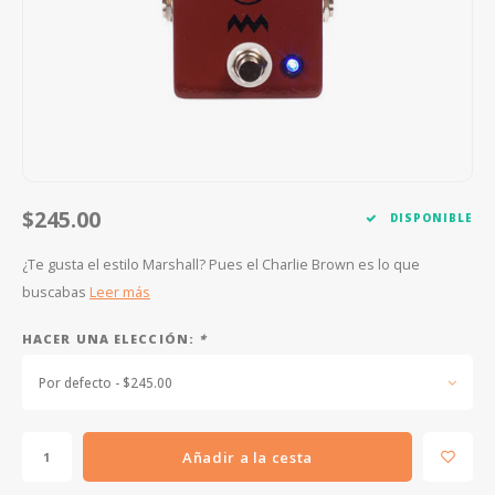
FOOTSWITCHES
CUERDAS SUELTAS
SOPORTES Y GANCHOS
WAH W
CUERDAS OTROS INSTRUMENTOS
CAPOS
MULTI
AFINADORES
SUPRE
SLIDES
OVERD
$245.00
DISPONIBLE
OTROS ACCESORIOS
¿Te gusta el estilo Marshall? Pues el Charlie Brown es lo que
buscabas
Leer más
HACER UNA ELECCIÓN:
*
Por defecto - $245.00
Añadir a la cesta