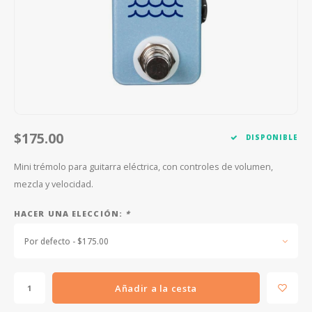
FOOTSWITCHES
CUERDAS SUELTAS
SOPORTES Y GANCHOS
WAH W
CUERDAS OTROS INSTRUMENTOS
CAPOS
MULTI
AFINADORES
SUPRE
SLIDES
OVERD
$175.00
DISPONIBLE
OTROS ACCESORIOS
Mini trémolo para guitarra eléctrica, con controles de volumen,
mezcla y velocidad.
HACER UNA ELECCIÓN:
*
Por defecto - $175.00
Añadir a la cesta