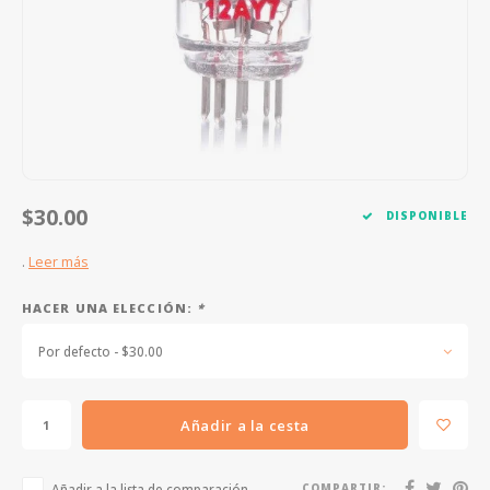
FOOTSWITCHES
CUERDAS SUELTAS
SOPORTES Y GANCHOS
WAH W
CUERDAS OTROS INSTRUMENTOS
CAPOS
MULTI
AFINADORES
SUPRE
SLIDES
OVERD
$30.00
DISPONIBLE
OTROS ACCESORIOS
.
Leer más
HACER UNA ELECCIÓN:
*
Por defecto - $30.00
Añadir a la cesta
Añadir a la lista de comparación
COMPARTIR: