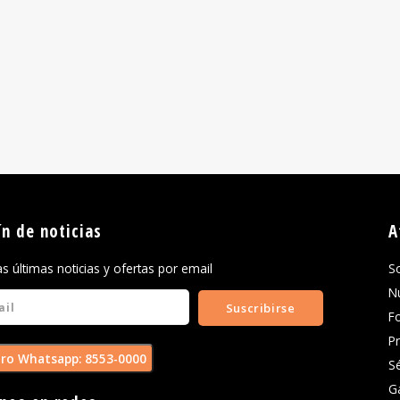
ín de noticias
A
las últimas noticias y ofertas por email
S
N
Suscribirse
F
P
ro Whatsapp: 8553-0000
S
G