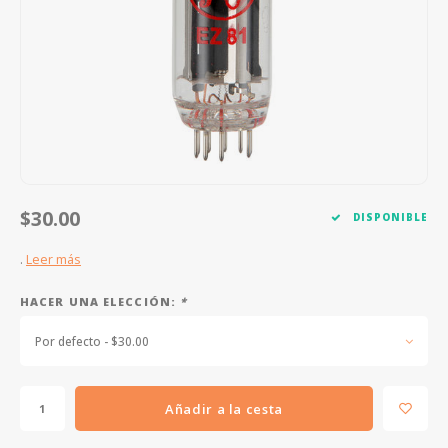
FOOTSWITCHES
CUERDAS SUELTAS
SOPORTES Y GANCHOS
WAH W
CUERDAS OTROS INSTRUMENTOS
CAPOS
MULTI
AFINADORES
SUPRE
SLIDES
OVERD
OTROS ACCESORIOS
$30.00
DISPONIBLE
.
Leer más
HACER UNA ELECCIÓN:
*
Por defecto - $30.00
Añadir a la cesta