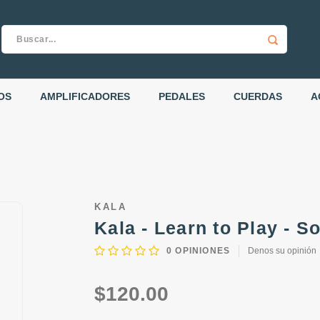
OS
AMPLIFICADORES
PEDALES
CUERDAS
A
KALA
Kala - Learn to Play - S
0
OPINIONES
Denos su opinión
$120.00