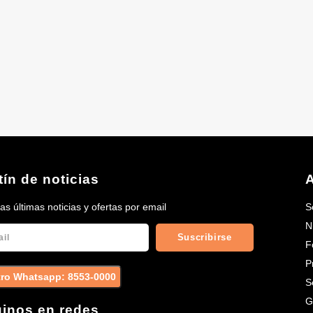
tín de noticias
A
las últimas noticias y ofertas por email
S
N
Suscribirse
F
P
ro Whatsapp: 8553-0000
S
G
inos en redes