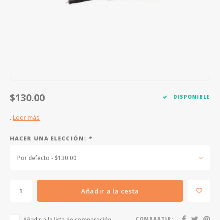
FOOTSWITCHES
CUERDAS SUELTAS
SOPORTES Y GANCHOS
WAH W
CUERDAS OTROS INSTRUMENTOS
CAPOS
MULTI
AFINADORES
SUPRE
SLIDES
OVERD
$130.00
DISPONIBLE
OTROS ACCESORIOS
.
Leer más
HACER UNA ELECCIÓN:
*
Por defecto - $130.00
Añadir a la cesta
Añadir a la lista de comparación
COMPARTIR: