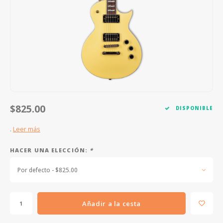
FOOTSWITCHES
CUERDAS SUELTAS
SOPORTES Y GANCHOS
WAH W
CUERDAS OTROS INSTRUMENTOS
CAPOS
MULTI
AFINADORES
SUPRE
SLIDES
OVERD
OTROS ACCESORIOS
$825.00
DISPONIBLE
.
Leer más
HACER UNA ELECCIÓN:
*
Por defecto - $825.00
Añadir a la cesta