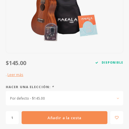
FOOTSWITCHES
CUERDAS SUELTAS
SOPORTES Y GANCHOS
WAH W
CUERDAS OTROS INSTRUMENTOS
CAPOS
MULTI
AFINADORES
SUPRE
SLIDES
OVERD
OTROS ACCESORIOS
$145.00
DISPONIBLE
.
Leer más
HACER UNA ELECCIÓN:
*
Por defecto - $145.00
Añadir a la cesta