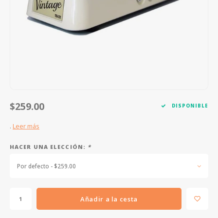
FOOTSWITCHES
CUERDAS SUELTAS
SOPORTES Y GANCHOS
WAH W
CUERDAS OTROS INSTRUMENTOS
CAPOS
MULTI
AFINADORES
SUPRE
SLIDES
OVERD
OTROS ACCESORIOS
$259.00
DISPONIBLE
.
Leer más
HACER UNA ELECCIÓN:
*
Por defecto - $259.00
Añadir a la cesta