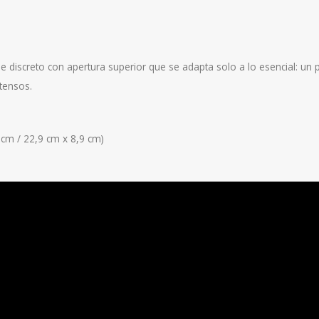
e discreto con apertura superior que se adapta solo a lo esencial: un
tensos.
2 cm / 22,9 cm x 8,9 cm)