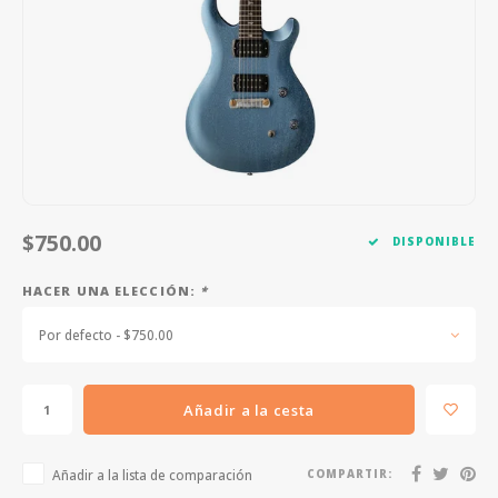
FOOTSWITCHES
CUERDAS SUELTAS
SOPORTES Y GANCHOS
WAH W
CUERDAS OTROS INSTRUMENTOS
CAPOS
MULTI
AFINADORES
SUPRE
SLIDES
OVERD
OTROS ACCESORIOS
$750.00
DISPONIBLE
HACER UNA ELECCIÓN:
*
Por defecto - $750.00
Añadir a la cesta
Añadir a la lista de comparación
COMPARTIR: