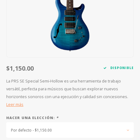
FOOTSWITCHES
CUERDAS SUELTAS
SOPORTES Y GANCHOS
WAH W
CUERDAS OTROS INSTRUMENTOS
CAPOS
MULTI
AFINADORES
SUPRE
SLIDES
OVERD
OTROS ACCESORIOS
$1,150.00
DISPONIBLE
La PRS SE Special Semi-Hollow es una herramienta de trabajo
versátil, perfecta para músicos que buscan explorar nuevos
horizontes sonoros con una ejecución y calidad sin concesiones.
Leer más
HACER UNA ELECCIÓN:
*
Por defecto - $1,150.00