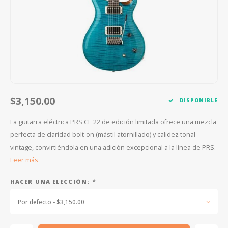
FOOTSWITCHES
CUERDAS SUELTAS
SOPORTES Y GANCHOS
WAH W
CUERDAS OTROS INSTRUMENTOS
CAPOS
MULTI
AFINADORES
SUPRE
SLIDES
OVERD
$3,150.00
DISPONIBLE
OTROS ACCESORIOS
La guitarra eléctrica PRS CE 22 de edición limitada ofrece una mezcla
perfecta de claridad bolt-on (mástil atornillado) y calidez tonal
vintage, convirtiéndola en una adición excepcional a la línea de PRS.
Leer más
HACER UNA ELECCIÓN:
*
Por defecto - $3,150.00