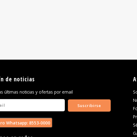
ín de noticias
A
las últimas noticias y ofertas por email
S
N
Suscribirse
F
P
ro Whatsapp: 8553-0000
S
G