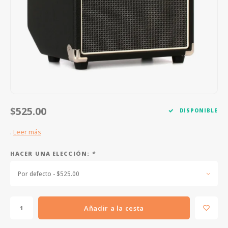
FOOTSWITCHES
CUERDAS SUELTAS
SOPORTES Y GANCHOS
WAH W
CUERDAS OTROS INSTRUMENTOS
CAPOS
MULTI
AFINADORES
SUPRE
SLIDES
OVERD
OTROS ACCESORIOS
$525.00
DISPONIBLE
.
Leer más
HACER UNA ELECCIÓN:
*
Por defecto - $525.00
Añadir a la cesta