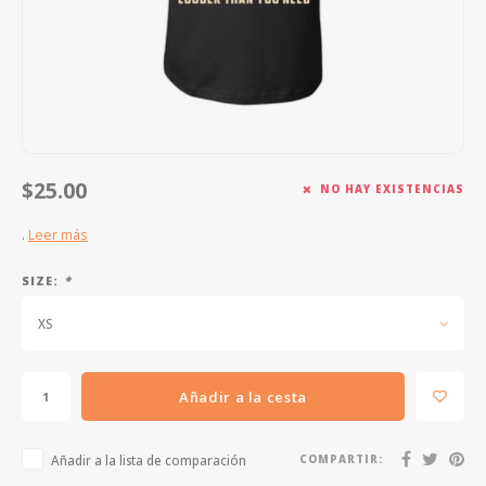
FOOTSWITCHES
CUERDAS SUELTAS
SOPORTES Y GANCHOS
WAH W
CUERDAS OTROS INSTRUMENTOS
CAPOS
MULTI
AFINADORES
SUPRE
SLIDES
OVERD
$25.00
NO HAY EXISTENCIAS
OTROS ACCESORIOS
.
Leer más
SIZE:
*
XS
Añadir a la cesta
Añadir a la lista de comparación
COMPARTIR: