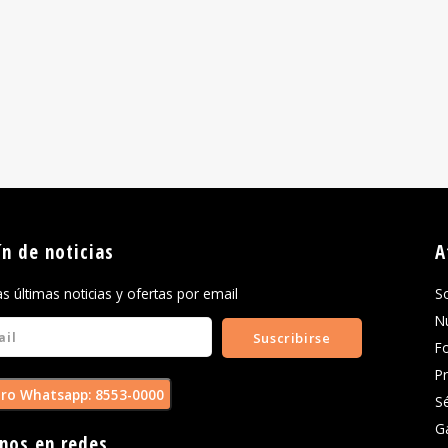
ín de noticias
A
las últimas noticias y ofertas por email
S
N
Suscribirse
F
P
ro Whatsapp: 8553-0000
S
G
nos en redes