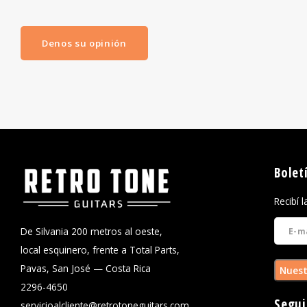
Denos su opinión
Bolet
Recibí 
De Silvania 200 metros al oeste,
local esquinero, frente a Total Parts,
Pavas, San José — Costa Rica
Nuest
2296-4650
Segui
servicioalcliente@retrotoneguitars.com