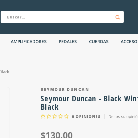
AMPLIFICADORES
PEDALES
CUERDAS
ACCESO
Black
SEYMOUR DUNCAN
Seymour Duncan - Black Wint
Black
0
OPINIONES
Denos su opinió
$130.00