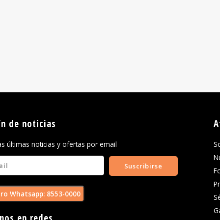
ín de noticias
A
las últimas noticias y ofertas por email
S
N
Suscribirse
F
P
ro Whatsapp: 8553-0000
S
G
nos en redes