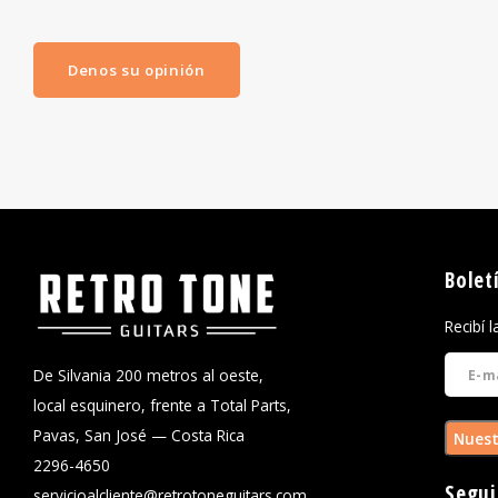
Denos su opinión
Bolet
Recibí 
De Silvania 200 metros al oeste,
local esquinero, frente a Total Parts,
Pavas, San José — Costa Rica
Nuest
2296-4650
Segui
servicioalcliente@retrotoneguitars.com