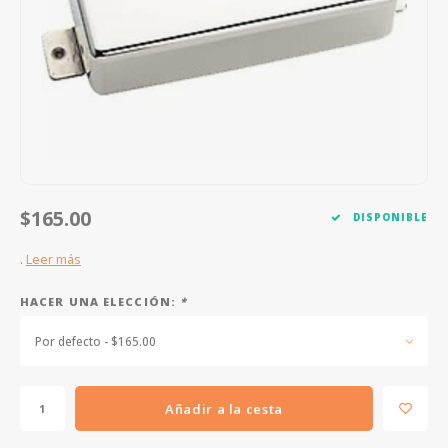
FOOTSWITCHES
CUERDAS SUELTAS
SOPORTES Y GANCHOS
WAH W
CUERDAS OTROS INSTRUMENTOS
CAPOS
MULTI
AFINADORES
SUPRE
SLIDES
OVERD
OTROS ACCESORIOS
$165.00
DISPONIBLE
.
Leer más
HACER UNA ELECCIÓN:
*
Por defecto - $165.00
Añadir a la cesta