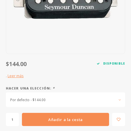
FOOTSWITCHES
CUERDAS SUELTAS
SOPORTES Y GANCHOS
WAH W
CUERDAS OTROS INSTRUMENTOS
CAPOS
MULTI
AFINADORES
SUPRE
SLIDES
OVERD
OTROS ACCESORIOS
$144.00
DISPONIBLE
.
Leer más
HACER UNA ELECCIÓN:
*
Por defecto - $144.00
Añadir a la cesta