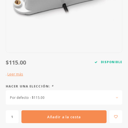
FOOTSWITCHES
CUERDAS SUELTAS
SOPORTES Y GANCHOS
WAH W
CUERDAS OTROS INSTRUMENTOS
CAPOS
MULTI
AFINADORES
SUPRE
SLIDES
OVERD
OTROS ACCESORIOS
$115.00
DISPONIBLE
.
Leer más
HACER UNA ELECCIÓN:
*
Por defecto - $115.00
Añadir a la cesta