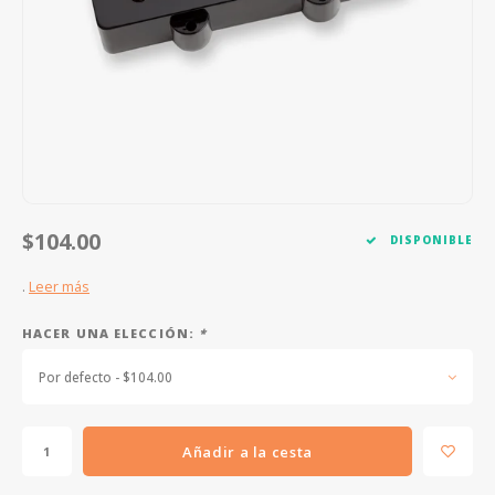
FOOTSWITCHES
CUERDAS SUELTAS
SOPORTES Y GANCHOS
WAH W
CUERDAS OTROS INSTRUMENTOS
CAPOS
MULTI
AFINADORES
SUPRE
SLIDES
OVERD
OTROS ACCESORIOS
$104.00
DISPONIBLE
.
Leer más
HACER UNA ELECCIÓN:
*
Por defecto - $104.00
Añadir a la cesta