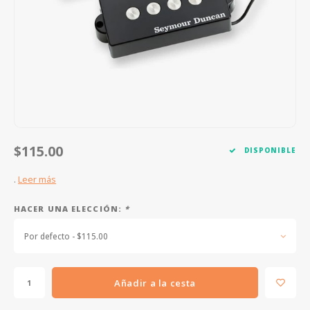
FOOTSWITCHES
CUERDAS SUELTAS
SOPORTES Y GANCHOS
WAH W
CUERDAS OTROS INSTRUMENTOS
CAPOS
MULTI
AFINADORES
SUPRE
SLIDES
OVERD
OTROS ACCESORIOS
$115.00
DISPONIBLE
.
Leer más
HACER UNA ELECCIÓN:
*
Por defecto - $115.00
Añadir a la cesta