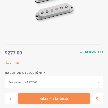
FOOTSWITCHES
CUERDAS SUELTAS
SOPORTES Y GANCHOS
WAH W
CUERDAS OTROS INSTRUMENTOS
CAPOS
MULTI
AFINADORES
SUPRE
SLIDES
OVERD
OTROS ACCESORIOS
$277.00
DISPONIBLE
.
Leer más
HACER UNA ELECCIÓN:
*
Por defecto - $277.00
Añadir a la cesta