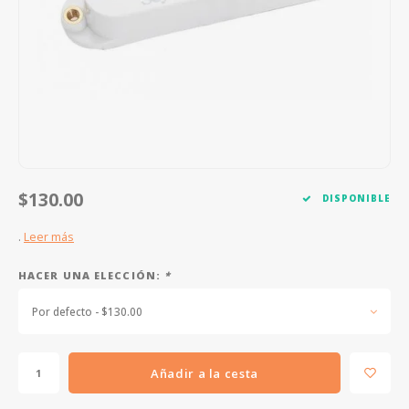
FOOTSWITCHES
CUERDAS SUELTAS
SOPORTES Y GANCHOS
WAH W
CUERDAS OTROS INSTRUMENTOS
CAPOS
MULTI
AFINADORES
SUPRE
SLIDES
OVERD
OTROS ACCESORIOS
$130.00
DISPONIBLE
.
Leer más
HACER UNA ELECCIÓN:
*
Por defecto - $130.00
Añadir a la cesta