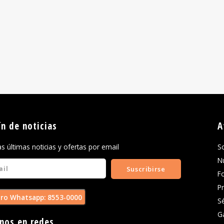
ín de noticias
A
las últimas noticias y ofertas por email
S
N
Suscribirse
F
P
ro Whatsapp: 8553-0000
S
G
nos en redes