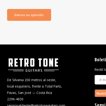
Denos su opinión
Bolet
Recibí 
De Silvania 200 metros al oeste,
local esquinero, frente a Total Parts,
Pavas, San José — Costa Rica
Nuest
2296-4650
Segui
servicioalcliente@retrotoneguitars.com