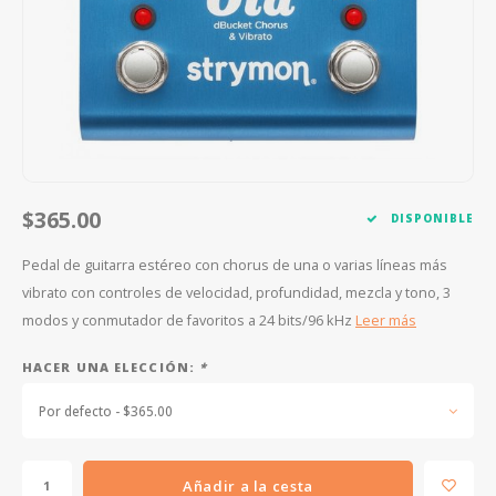
FOOTSWITCHES
CUERDAS SUELTAS
SOPORTES Y GANCHOS
WAH W
CUERDAS OTROS INSTRUMENTOS
CAPOS
MULTI
AFINADORES
SUPRE
SLIDES
OVERD
$365.00
DISPONIBLE
OTROS ACCESORIOS
Pedal de guitarra estéreo con chorus de una o varias líneas más
vibrato con controles de velocidad, profundidad, mezcla y tono, 3
modos y conmutador de favoritos a 24 bits/96 kHz
Leer más
HACER UNA ELECCIÓN:
*
Por defecto - $365.00
Añadir a la cesta