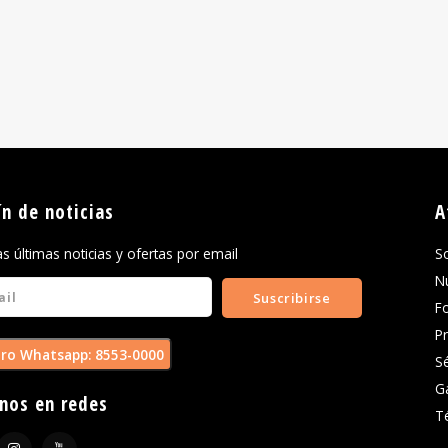
ín de noticias
A
las últimas noticias y ofertas por email
S
N
Suscribirse
F
P
ro Whatsapp: 8553-0000
S
G
nos en redes
T