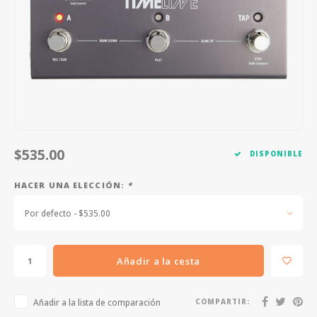
FOOTSWITCHES
CUERDAS SUELTAS
SOPORTES Y GANCHOS
WAH W
CUERDAS OTROS INSTRUMENTOS
CAPOS
MULTI
AFINADORES
SUPRE
SLIDES
OVERD
OTROS ACCESORIOS
$535.00
DISPONIBLE
HACER UNA ELECCIÓN:
*
Por defecto - $535.00
Añadir a la cesta
Añadir a la lista de comparación
COMPARTIR: