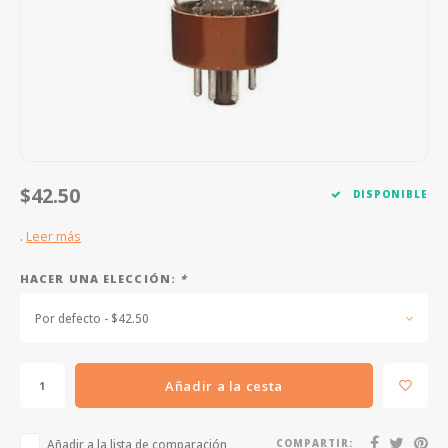
FOOTSWITCHES
CUERDAS SUELTAS
SOPORTES Y GANCHOS
WAH W
CUERDAS OTROS INSTRUMENTOS
CAPOS
MULTI
AFINADORES
SUPRE
SLIDES
OVERD
$42.50
DISPONIBLE
OTROS ACCESORIOS
.
Leer más
HACER UNA ELECCIÓN:
*
Por defecto - $42.50
Añadir a la cesta
Añadir a la lista de comparación
COMPARTIR: