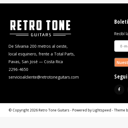
Bolet
Recibí 
De Silvania 200 metros al oeste,
local esquinero, frente a Total Parts,
Pavas, San José — Costa Rica
Nuest
2296-4650
Segui
servicioalcliente@retrotoneguitars.com
© Copyright 2026 Retro Tone Guitars - Powered by
Lightspeed
- Theme 