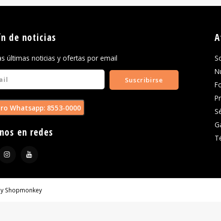
ín de noticias
A
las últimas noticias y ofertas por email
S
N
Suscribirse
F
P
ro Whatsapp: 8553-0000
S
G
nos en redes
T
by
Shopmonkey